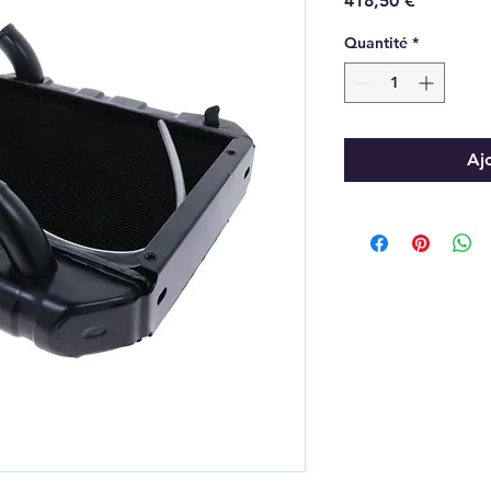
418,50 €
Quantité
*
Aj