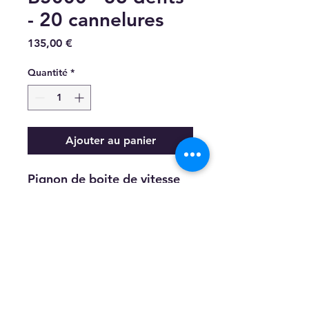
- 20 cannelures
Prix
135,00 €
Quantité
*
Ajouter au panier
Pignon de boite de vitesse
pour micro tracteur B5000 -
5001 - 36 dents - 20
cannelures, - Diamètre
75mm