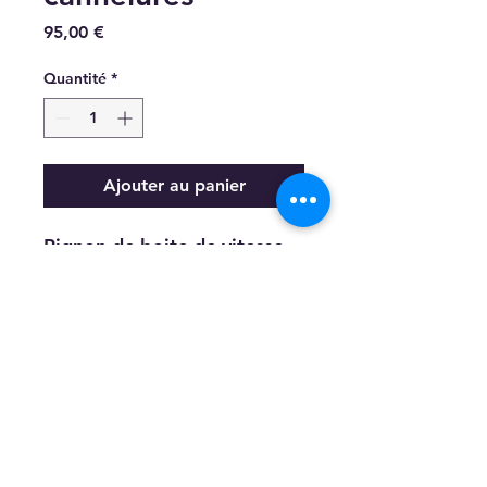
Prix
95,00 €
Quantité
*
Ajouter au panier
Pignon de boite de vitesse
pour micro tracteur - 22
dents - 24 cannelures, -
Diamètre 61 mm
cerneausa@gmail.com