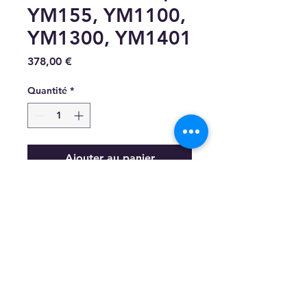
YM155, YM1100,
YM1300, YM1401
Prix
378,00 €
Quantité
*
Ajouter au panier
YM135, YM155, YM169,
YM1100, YM1300, YM1401
cerneausa@gmail.com