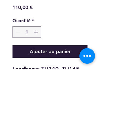
Prix
110,00 €
Quantité
*
Ajouter au panier
Landhope: TU140, TU145,
TU147,
TU1500,
TX155, TX1510, TX2160
cerneausa@gmail.com
© 2024 par CERNEAU SA . Créé avec Wix.com