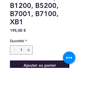
B1200, B5200,
B7001, B7100,
XB1
Prix
195,00 €
Quantité
*
Ajouter au panier
Joint de culasse Kubota
D750, B1200, B5200,
B7001, B7100, XB1