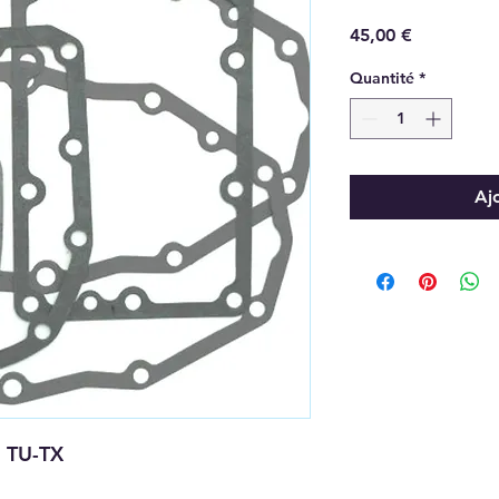
Prix
45,00 €
Quantité
*
Aj
i TU-TX