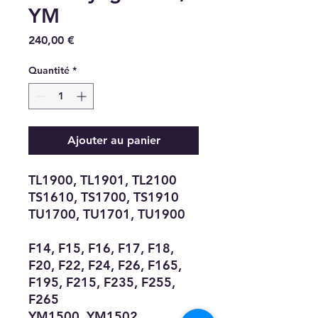
YM
Prix
240,00 €
Quantité
*
Ajouter au panier
TL1900, TL1901, TL2100
TS1610, TS1700, TS1910
TU1700, TU1701, TU1900
F14, F15, F16, F17, F18,
F20, F22, F24, F26, F165,
F195, F215, F235, F255,
F265
YM1500, YM1502,